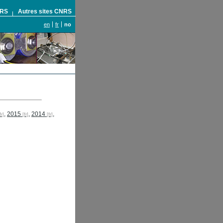
NRS
Autres sites CNRS
en
fr
no
,
2015
,
2014
,