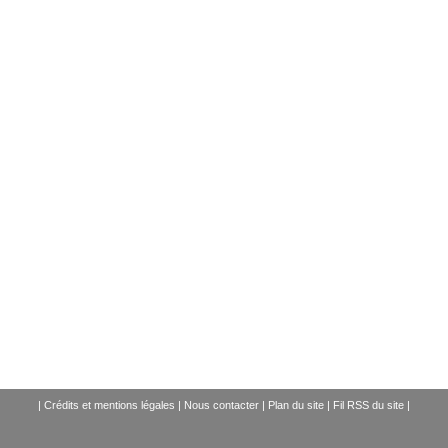
|
Crédits et mentions légales
|
Nous contacter
|
Plan du site
|
Fil RSS du site
|