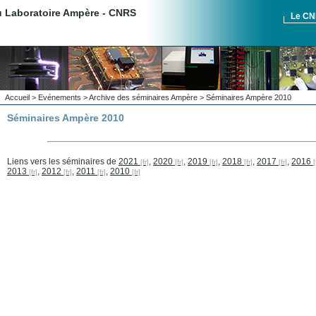
du Laboratoire Ampère - CNRS
Le C
Accueil
>
Evénements
>
Archive des séminaires Ampère
> Séminaires Ampère 2010
Séminaires Ampère 2010
Liens vers les séminaires de
2021
,
2020
,
2019
,
2018
,
2017
,
2016
2013
,
2012
,
2011
,
2010