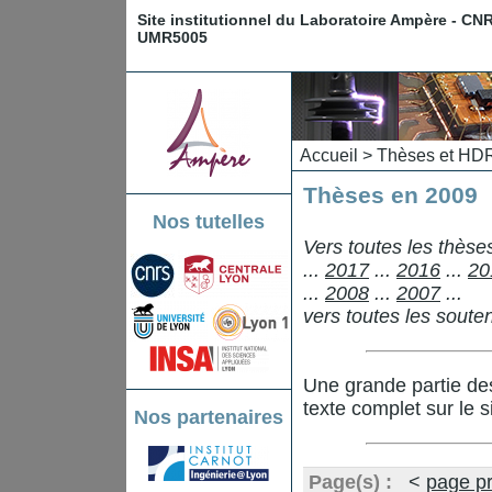
Site institutionnel du Laboratoire Ampère - CN
UMR5005
Accueil
>
Thèses et HD
Thèses en 2009
Nos tutelles
Vers toutes les thès
...
2017
...
2016
...
20
...
2008
...
2007
...
vers toutes les sout
Une grande partie de
texte complet sur le s
Nos partenaires
Page(s) :
<
page p