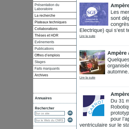
Ampère
Présentation du
Laboratoire
Les mem
La recherche
sont dé
Plateaux techniques
congrè
Collaborations
Electrique) qui s’est t
Thèses et HDR
Lire la suite
Evénements
Publications
Ampère a
Offres d’emplois
Quelques 
Stages
organisée
Faits marquants
automne.
Archives
Lire la suite
Ampère
Annuaires
Du 31 ma
Robotiq
Rechercher
prototy
pour l’a
ventriculaire sur le s