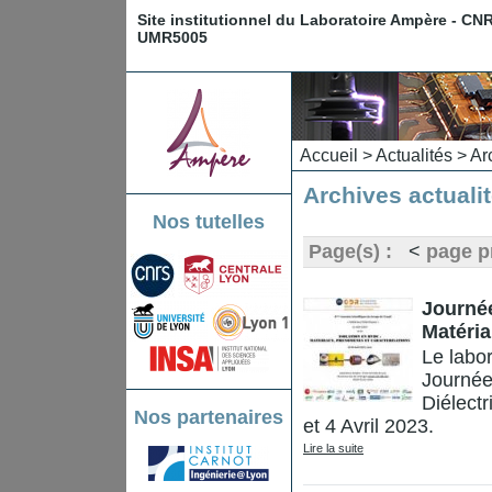
Site institutionnel du Laboratoire Ampère - CN
UMR5005
Accueil
>
Actualités
> Arc
Archives actuali
Nos tutelles
Page(s) :
<
page p
Journée
Matéria
Le labor
Journée
Diélect
Nos partenaires
et 4 Avril 2023.
Lire la suite