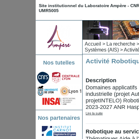
Site institutionnel du Laboratoire Ampère - CN
UMR5005
Accueil
>
La recherche
Systèmes (AIS)
> Activi
Activité Robotiq
Nos tutelles
Description
Domaines applicatifs
industrielle (projet A
projetINTELO) Robotiq
2023-2027 ANR Haspa
Lire la suite
Nos partenaires
Robotique au servic
Thématiques Aide à l’