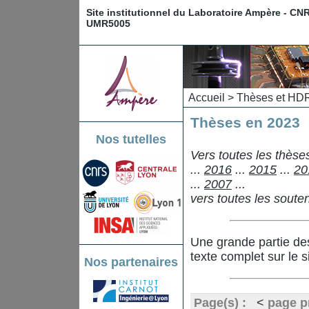
Site institutionnel du Laboratoire Ampère - CN
UMR5005
Accueil
>
Thèses et HD
Thèses en 2023
Nos tutelles
Vers toutes les thès
...
2016
...
2015
...
20
...
2007
...
vers toutes les sout
Une grande partie de
texte complet sur le s
Nos partenaires
Page(s) :
<
page p