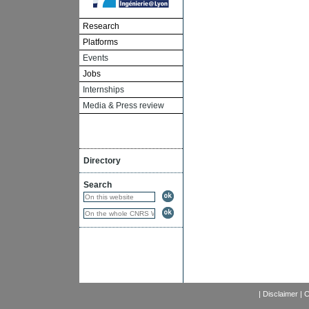
Research
Platforms
Events
Jobs
Internships
Media & Press review
Directory
Search
|
Disclaimer
|
C