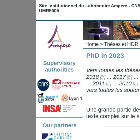
Site institutionnel du Laboratoire Ampère - CN
UMR5005
Home
>
Thèses et HDR
PhD in 2023
Supervisory
authorities
Vers toutes les thès
2018
...
2017
...
...
2011
...
2010
vers toutes les sout
Une grande partie de
texte complet sur le s
Our partners