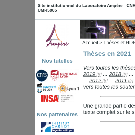
Site institutionnel du Laboratoire Ampère - CN
UMR5005
Accueil
>
Thèses et HD
Thèses en 2021
Nos tutelles
Vers toutes les thès
2019
...
2018
...
...
2012
...
2011
vers toutes les sout
Une grande partie de
texte complet sur le s
Nos partenaires