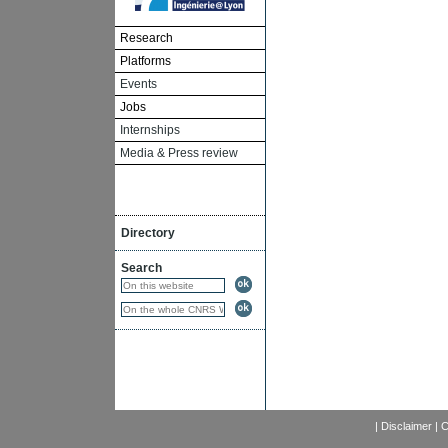
Research
Platforms
Events
Jobs
Internships
Media & Press review
Directory
Search
|
Disclaimer
|
C