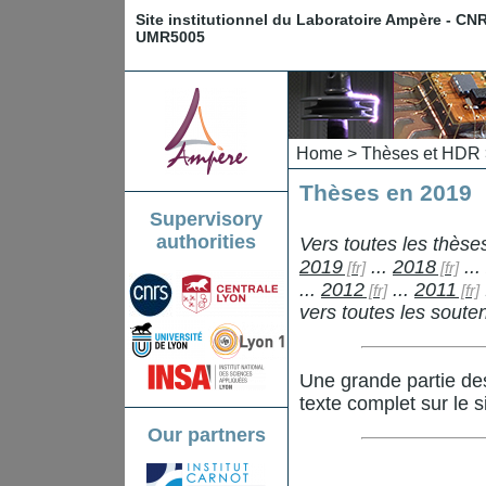
Site institutionnel du Laboratoire Ampère - CN
UMR5005
Home
>
Thèses et HDR
Thèses en 2019
Supervisory
authorities
Vers toutes les thès
2019
...
2018
...
...
2012
...
2011
vers toutes les sout
Une grande partie de
texte complet sur le s
Our partners