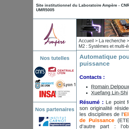
Site institutionnel du Laboratoire Ampère - CN
UMR5005
Accueil
>
La recherche
M2 : Systèmes et multi-é
Automatique pour
Nos tutelles
puissance
Contacts :
Romain Delpou
Xuefang Lin-Shi
Résumé :
Le point f
son originalité rési
Nos partenaires
les disciplines de l’
El
de Puissance
(ETEP
d’autre part : l’ob