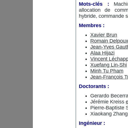
Mots-clés :
Machine
allocation de comm
hybride, commande s
Membres :
Xavier Brun
Romain Delpou
Jean-Yves Gauth
Alaa Hijazi
Vincent Léchap
Xuefang Lin-Shi
Minh Tu Pham
Jean-François T
Doctorants :
Gerardo Becerr
Jérémie Kreiss
Pierre-Baptiste 
Xiaokang Zhan
Ingénieur :