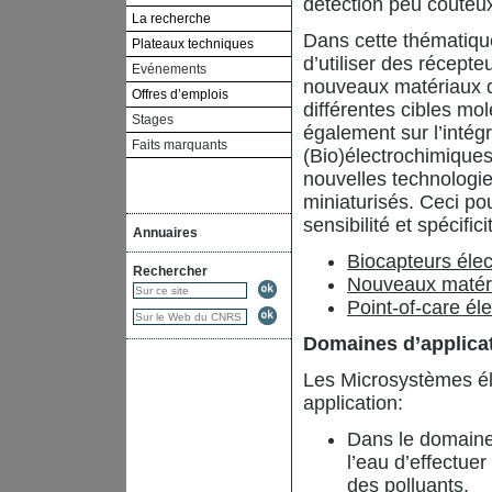
détection peu coûteux
La recherche
Dans cette thématique
Plateaux techniques
d’utiliser des récept
Evénements
nouveaux matériaux d
Offres d’emplois
différentes cibles mol
Stages
également sur l’intég
Faits marquants
(Bio)électrochimique
nouvelles technologie
miniaturisés. Ceci po
sensibilité et spécific
Annuaires
Biocapteurs éle
Rechercher
Nouveaux matéri
Point-of-care él
Domaines d’applica
Les Microsystèmes él
application:
Dans le domaine 
l’eau d’effectuer
des polluants.