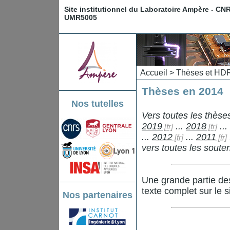
Site institutionnel du Laboratoire Ampère - CN
UMR5005
Accueil
>
Thèses et HD
Thèses en 2014
Nos tutelles
Vers toutes les thès
2019
...
2018
...
...
2012
...
2011
vers toutes les sout
Une grande partie de
texte complet sur le s
Nos partenaires