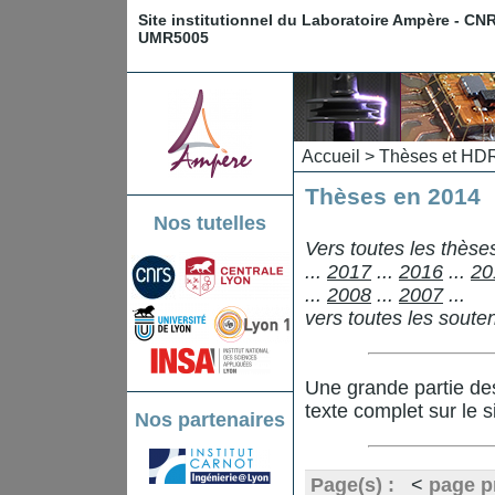
Site institutionnel du Laboratoire Ampère - CN
UMR5005
Accueil
>
Thèses et HD
Thèses en 2014
Nos tutelles
Vers toutes les thès
...
2017
...
2016
...
20
...
2008
...
2007
...
vers toutes les sout
Une grande partie de
texte complet sur le s
Nos partenaires
Page(s) :
<
page p