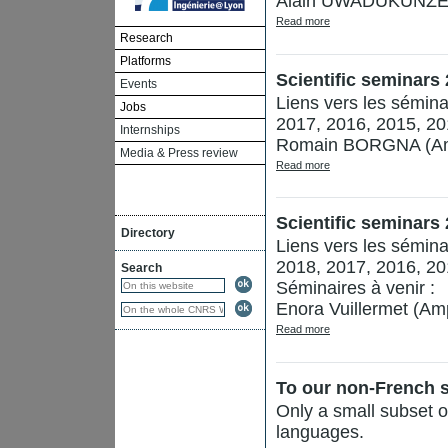
Alain UWADUKUNZE (Ph
Read more
Research
Platforms
Scientific seminars
Events
Liens vers les sémin
Jobs
2017, 2016, 2015, 20
Internships
Romain BORGNA (Ampèr
Media & Press review
Read more
Scientific seminars
Directory
Liens vers les sémin
2018, 2017, 2016, 20
Search
Séminaires à venir :
Enora Vuillermet (Amp
Read more
To our non-French 
Only a small subset of
languages.