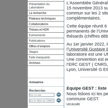
L’Assemblée Générale 
Présentation du
15 novembre 2013 sur
Laboratoire
commun sur les 2 site
La recherche
complémentaires.
Plateaux techniques
Collaborations
Cette équipe réunit 
Thèses et HDR
permanents de l’Unive
Evénements
thésards (chiffres dé
Publications
Au 1er janvier 2022,
Offres d’emplois
l’
Université Gustave
Stages
laboratoire est une U
Faits marquants
Une convention est en 
Archives
l’ERC GEST ( CNRS, 
Lyon, Université G E
Annuaires
Equipe GEST : liste
Rechercher
Nous listons ici les 
commune GEST.
Lire la suite