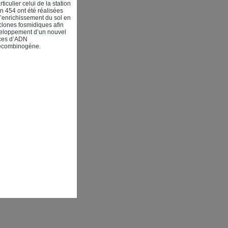
culier celui de la station
454 ont été réalisées
 d’enrichissement du sol en
clones fosmidiques afin
développement d’un nouvel
nces d’ADN
-recombinogène.