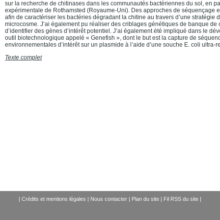
sur la recherche de chitinases dans les communautés bactériennes du sol, en parti
expérimentale de Rothamsted (Royaume-Uni). Des approches de séquençage en 
afin de caractériser les bactéries dégradant la chitine au travers d’une stratégie
microcosme. J’ai également pu réaliser des criblages génétiques de banque de 
d’identifier des gènes d’intérêt potentiel. J’ai également été impliqué dans le 
outil biotechnologique appelé « Genefish », dont le but est la capture de séque
environnementales d’intérêt sur un plasmide à l’aide d’une souche E. coli ultra
Texte complet
|
Crédits et mentions légales
|
Nous contacter
|
Plan du site
|
Fil RSS du site
|