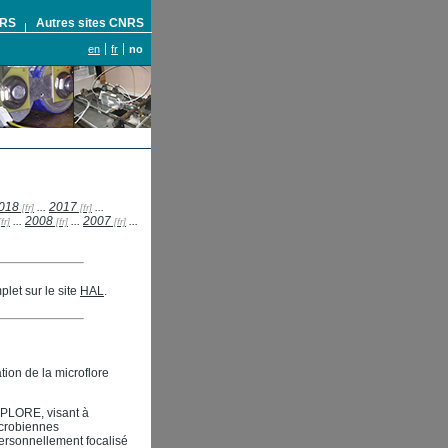
NRS
Autres sites CNRS
en
fr
no
018
...
2017
...
...
2008
...
2007
...
let sur le site
HAL
.
ion de la microflore
XPLORE, visant à
icrobiennes
ersonnellement focalisé