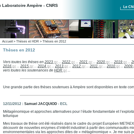
du Laboratoire Ampère - CNRS
Le C
Accueil
>
Thèses et HDR
> Thèses en 2012
Thèses en 2012
Vers toutes les thèses en
2023
...
2022
...
2021
...
2020
...
2019
...
2
2016
...
2015
...
2014
...
2013
...
2012
...
2011
...
2010
...
2009
vers toutes les soutenances de
HDR
...
Une grande partie des thèses soutenues à Ampère sont disponibles en texte comp
12/11/2012 :
Samuel JACQUIOD
- ECL
Métagénomique et approches alternatives pour l’étude fondamentale et l’exploitat
tellurique
Mes travaux de thèse ont été réalisés dans le cadre du projet Européen METAE
découvrir de nouvelles enzymes d’intérêt industriel à partir des communautés m
environnementales via les approches dites de « métagénomique ». Je me suis p