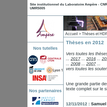
Site institutionnel du Laboratoire Ampère - CN
UMR5005
Accueil
>
Thèses et HD
Thèses en 2012
Nos tutelles
Vers toutes les thès
...
2017
...
2016
...
20
...
2008
...
2007
...
vers toutes les sout
Une grande partie de
texte complet sur le s
Nos partenaires
12/11/2012 :
Samuel