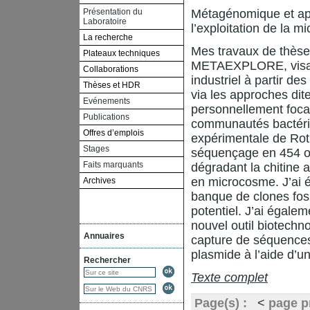
Présentation du
Métagénomique et app
Laboratoire
l’exploitation de la mi
La recherche
Mes travaux de thèse 
Plateaux techniques
METAEXPLORE, visant
Collaborations
industriel à partir 
Thèses et HDR
via les approches di
Evénements
personnellement focal
Publications
communautés bactérien
Offres d’emplois
expérimentale de Ro
Stages
séquençage en 454 ont
Faits marquants
dégradant la chitine 
en microcosme. J’ai 
Archives
banque de clones fosm
potentiel. J’ai égale
nouvel outil biotechn
Annuaires
capture de séquences
plasmide à l’aide d’u
Rechercher
Texte complet
Page(s) :
<
page p