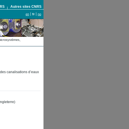
NRS
Autres sites CNRS
en
fr
no
omicrosystèmes,
 des canalisations d’eaux
ngleterre)