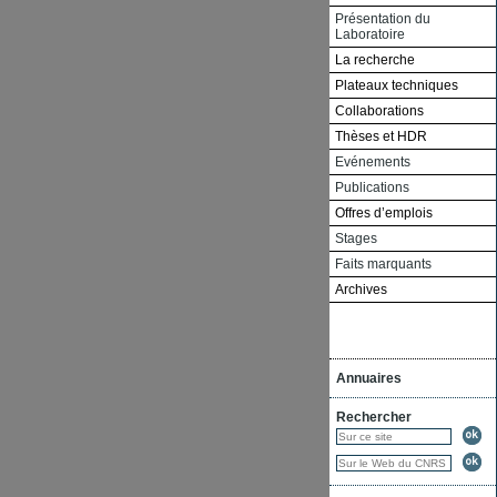
Présentation du
Laboratoire
La recherche
Plateaux techniques
Collaborations
Thèses et HDR
Evénements
Publications
Offres d’emplois
Stages
Faits marquants
Archives
Annuaires
Rechercher