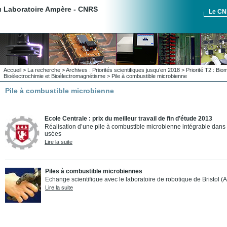
du Laboratoire Ampère - CNRS
Le C
Accueil
>
La recherche
>
Archives : Priorités scientifiques jusqu’en 2018
>
Priorité T2 : Bi
Bioélectrochimie et Bioélectromagnétisme
> Pile à combustible microbienne
Pile à combustible microbienne
Ecole Centrale : prix du meilleur travail de fin d’étude 2013
Réalisation d’une pile à combustible microbienne intégrable dans
usées
Lire la suite
Piles à combustible microbiennes
Echange scientifique avec le laboratoire de robotique de Bristol (A
Lire la suite