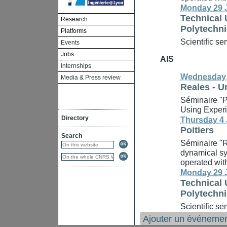
Monday 29 J
Technical 
Research
Polytechnic
Platforms
Scientific se
Events
Jobs
AIS
Internships
Wednesday 
Media & Press review
Reales
-
Un
Séminaire "Pa
Using Experi
Directory
Thursday 4 
Poitiers
Search
Séminaire "R
dynamical sy
operated wit
Monday 29 J
Technical 
Polytechnic
Scientific se
Ajouter un événeme