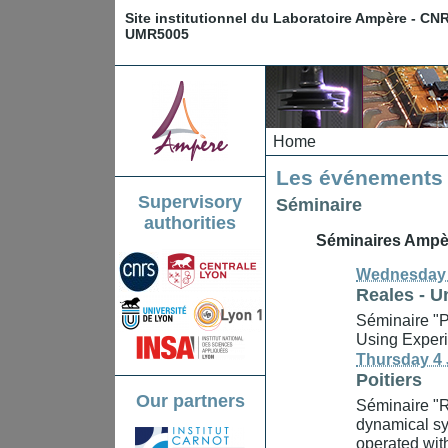
Site institutionnel du Laboratoire Ampère - CN
UMR5005
Home
Les événements 
Supervisory
Séminaire
authorities
Séminaires Ampè
Wednesday 
Reales
-
Un
Séminaire "Pa
Using Experi
Thursday 4 
Poitiers
Our partners
Séminaire "R
dynamical sy
operated wit