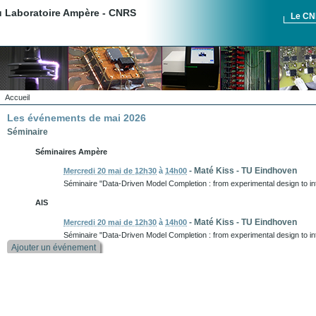
du Laboratoire Ampère - CNRS
Le C
Accueil
Les événements de mai 2026
Séminaire
Séminaires Ampère
-
Maté Kiss
-
TU Eindhoven
Mercredi 20 mai de 12h30
à
14h00
Séminaire "Data-Driven Model Completion : from experimental design to in
AIS
-
Maté Kiss
-
TU Eindhoven
Mercredi 20 mai de 12h30
à
14h00
Séminaire "Data-Driven Model Completion : from experimental design to in
Ajouter un événement