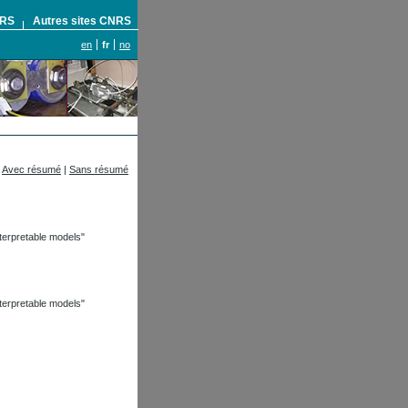
NRS
Autres sites CNRS
en
fr
no
Avec résumé
|
Sans résumé
terpretable models"
terpretable models"