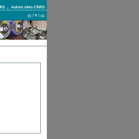
NRS
Autres sites CNRS
en
fr
no