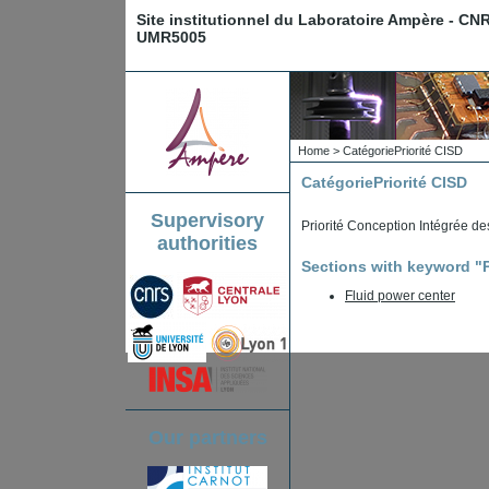
Site institutionnel du Laboratoire Ampère - CN
UMR5005
Home
>
Catégorie
Priorité CISD
Catégorie
Priorité CISD
Supervisory
Priorité Conception Intégrée 
authorities
Sections with keyword "P
Fluid power center
Our partners