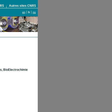
NRS
Autres sites CNRS
en
fr
no
s, BioElectrochimie