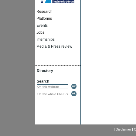
Research
Platforms
Events
Jobs
Internships
Media & Press review
Directory
Search
|
Disclaimer
|
C