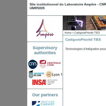
Site institutionnel du Laboratoire Ampère - CN
UMR5005
Home
>
Catégorie
Priorité TIES
Catégorie
Priorité TIES
Supervisory
Technologies d’Intégration pour
authorities
Our partners