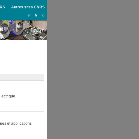
NRS
Autres sites CNRS
en
fr
no
électrique
ues et applications