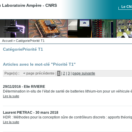
du Laboratoire Ampère - CNRS
Le C
Accueil
>
Catégorie
Priorité T1
Catégorie
Priorité T1
Articles avec le mot-clé "Priorité T1"
Page(s) :
<
page précédente
|
1
|
2
|
3
|
page suivante
29/11/2016 - Elie RIVIERE
Détermination in-situ de l’état de santé de batteries lithium-ion pour un véhicule 
Lire la suite
Laurent PIETRAC - 30 mars 2018
HDR : Méthodes pour la conception sûre de contrôleurs discrets : apports théoriq
Lire la suite