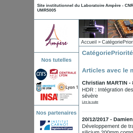
Site institutionnel du Laboratoire Ampère - CN
UMR5005
Accueil
>
Catégorie
Prior
Catégorie
Priorit
Nos tutelles
Articles avec le 
Christian MARTIN -
HDR : Intégration de
sévère
Lire la suite
Nos partenaires
20/12/2017 - Dami
Développement de tra
silicium 200mm comp