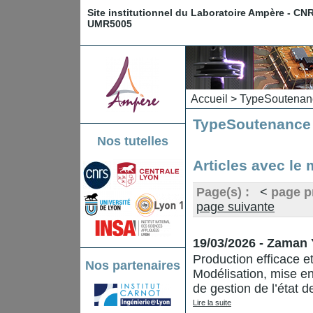
Site institutionnel du Laboratoire Ampère - CN
UMR5005
Accueil
>
Type
Soutenan
Type
Soutenance
Nos tutelles
Articles avec le
Page(s) :
<
page p
page suivante
19/03/2026 - Zama
Production efficace e
Nos partenaires
Modélisation, mise en
de gestion de l’état d
Lire la suite