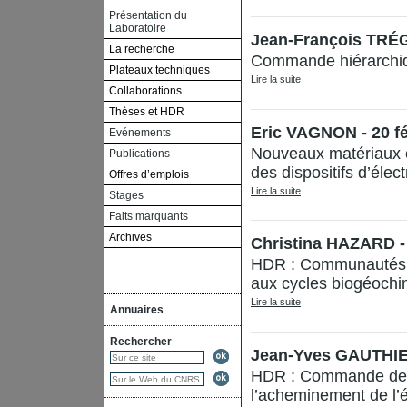
Présentation du
Laboratoire
Jean-François TRÉGO
La recherche
Commande hiérarchiq
Plateaux techniques
Lire la suite
Collaborations
Thèses et HDR
Eric VAGNON - 20 fé
Evénements
Nouveaux matériaux et
Publications
des dispositifs d’éle
Offres d’emplois
Lire la suite
Stages
Faits marquants
Archives
Christina HAZARD -
HDR : Communautés mi
aux cycles biogéoch
Lire la suite
Annuaires
Rechercher
Jean-Yves GAUTHIER
HDR : Commande des c
l’acheminement de l’