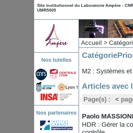
Site institutionnel du Laboratoire Ampère - CN
UMR5005
Accueil
>
Catégor
Catégorie
Prio
Nos tutelles
M2 : Systèmes et 
Articles avec 
Page(s) :
<
pag
Nos partenaires
Paolo MASSIONI -
HDR : Gérer la c
contrôle