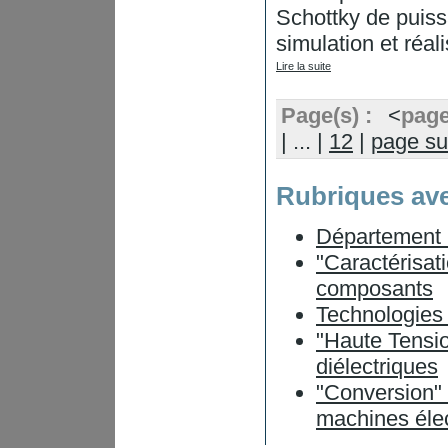
Schottky de puiss
simulation et réal
Lire la suite
Page(s) :
<
page
|
...
|
12
|
page su
Rubriques ave
Département 
"Caractérisati
composants
Technologies 
"Haute Tensio
diélectriques
"Conversion" 
machines éle