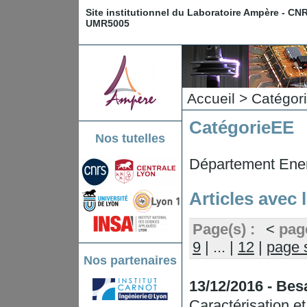
Site institutionnel du Laboratoire Ampère - CN
UMR5005
Accueil
>
Catégor
Catégorie
EE
Nos tutelles
Département Ener
Articles avec 
Page(s) :
<
pag
9
|
...
|
12
|
page 
Nos partenaires
13/12/2016 - Be
Caractérisation e