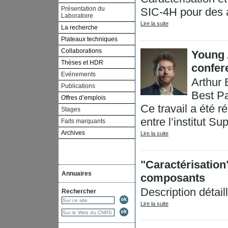
Présentation du
SIC-4H pour des a
Laboratoire
Lire la suite
La recherche
Plateaux techniques
Collaborations
Young 
Thèses et HDR
confer
Evénements
Arthur 
Publications
Best Pa
Offres d’emplois
Ce travail a été r
Stages
entre l’institut Sup
Faits marquants
Archives
Lire la suite
"Caractérisation"
Annuaires
composants
Description détail
Rechercher
Lire la suite