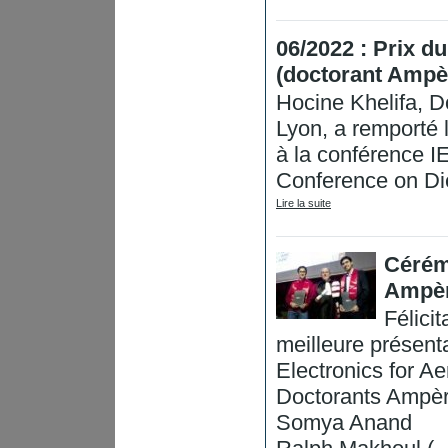
06/2022 : Prix d
(doctorant Ampè
Hocine Khelifa, D
Lyon, a remporté l
à la conférence I
Conference on Diel
Lire la suite
Cérém
Ampè
Félici
meilleure présent
Electronics for A
Doctorants Ampèr
Somya Anand