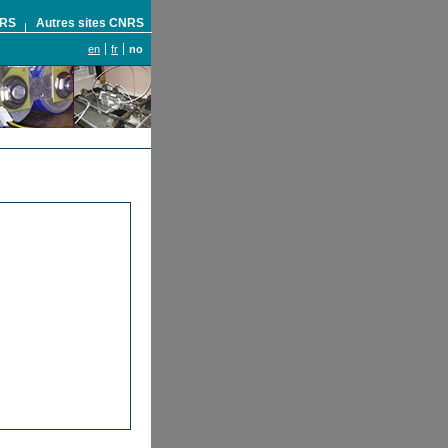
NRS
Autres sites CNRS
en
fr
no