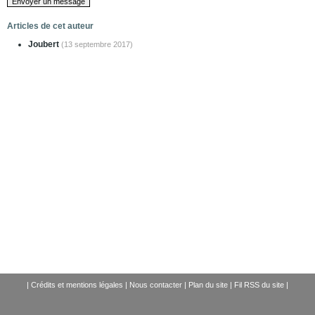
Articles de cet auteur
Joubert
(13 septembre 2017)
|
Crédits et mentions légales
|
Nous contacter
|
Plan du site
|
Fil RSS du site
|