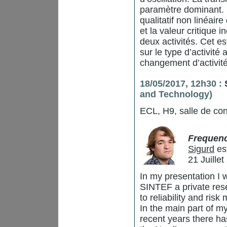
paramètre dominant. 
qualitatif non linéair
et la valeur critique 
deux activités. Cet es
sur le type d’activité
changement d’activité
18/05/2017, 12h30 :
and Technology)
ECL, H9, salle de co
Frequenc
Sigurd
es
21 Juille
In my presentation I w
SINTEF a private rese
to reliability and ris
In the main part of my
recent years there has