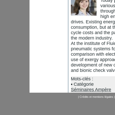
Today 
variou
throug
high e
drives. Existing ener
consumption, but at t
cycle costs and the p
the modern industry.
At the institute of Fl
pneumatic systems foc
comparison with elec
use of exergy approac
development of new c
and bionic check valv
Mots-clés :
Catégorie
Séminaires Ampère
|
Crédits et mentions légales