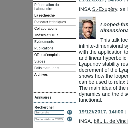
Présentation du
INSA
St-Exupéry
, sal
Laboratoire
La recherche
Plateaux techniques
Looped-func
Collaborations
dimensiona
Thèses et HDR
This talk foc
Evénements
infinite-dimensional 
Publications
with the application t
Offres d’emplois
and linear hyperbolic
Stages
Lyapunov stability r
Faits marquants
decrement of the Lyap
Archives
shows how the looped
can be used to relax 
The main idea of the 
dynamics and the disc
Annuaires
functional.
Rechercher
19/12//2017, 14h00 :
INSA,
bât. L. de Vinci