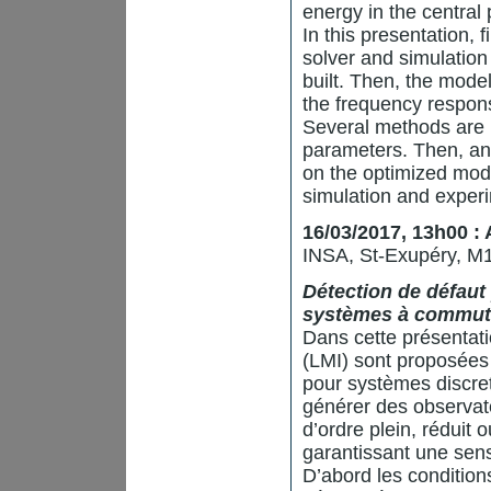
energy in the central 
In this presentation, 
solver and simulation
built. Then, the model
the frequency respons
Several methods are u
parameters. Then, an
on the optimized model
simulation and exper
16/03/2017, 13h00 :
INSA, St-Exupéry, M
Détection de défaut 
systèmes à commut
Dans cette présentatio
(LMI) sont proposées p
pour systèmes discret
générer des observat
d’ordre plein, réduit 
garantissant une sensi
D’abord les condition