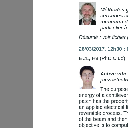
Méthodes g
certaines c
minimum de
particulier a
Résumé : voir
fichier 
28/03/2017, 12h30 
ECL, H9 (PhD Club)
Active vibr
piezoelectr
The purpose 
energy of a cantileve
patch has the propert
an applied electrical f
reversible process. T
of the beam and then 
objective is to comput