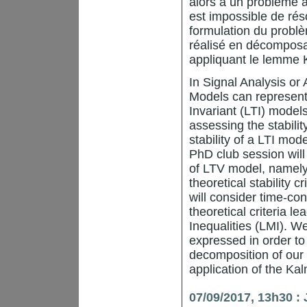
alors à un problème à 
est impossible de rés
formulation du problè
réalisé en décomposa
appliquant le lemme
In Signal Analysis or
Models can represent
Invariant (LTI) model
assessing the stabili
stability of a LTI mod
PhD club session will 
of LTV model, namely 
theoretical stability c
will consider time-co
theoretical criteria l
Inequalities (LMI). W
expressed in order to 
decomposition of our
application of the 
07/09/2017, 13h30 :