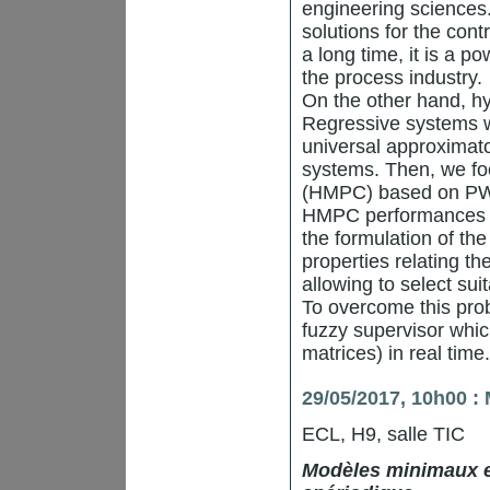
engineering sciences. 
solutions for the cont
a long time, it is a p
the process industry.
On the other hand, h
Regressive systems 
universal approximat
systems. Then, we foc
(HMPC) based on P
HMPC performances h
the formulation of th
properties relating t
allowing to select su
To overcome this prob
fuzzy supervisor whic
matrices) in real time.
29/05/2017, 10h00 : 
ECL, H9, salle TIC
Modèles minimaux et