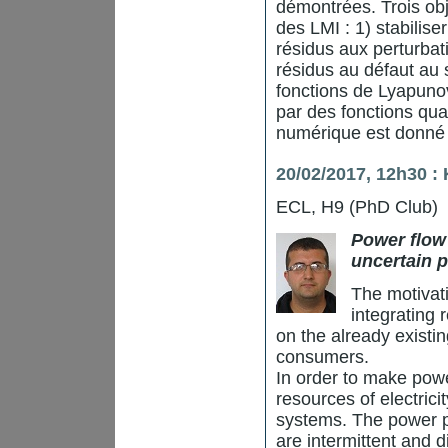
démontrées. Trois obj
des LMI : 1) stabilise
résidus aux perturbat
résidus au défaut au 
fonctions de Lyapunov
par des fonctions qu
numérique est donné p
20/02/2017, 12h30 :
ECL, H9 (PhD Club)
Power flow 
uncertain p
The motivati
integrating 
on the already exist
consumers.
In order to make pow
resources of electric
systems. The power p
are intermittent and di