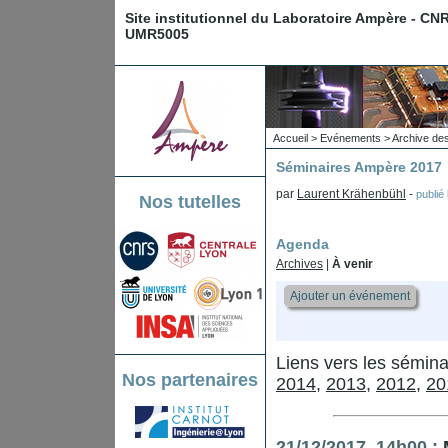
Site institutionnel du Laboratoire Ampère - CN
UMR5005
Accueil
>
Evénements
>
Archive de
Séminaires Ampère 2017
par
Laurent Krähenbühl
-
publié
Nos tutelles
Agenda
Archives
|
À venir
Ajouter un événement
Liens vers les sémin
Nos partenaires
2014
,
2013
,
2012
,
20
21/12/2017, 14h00 :