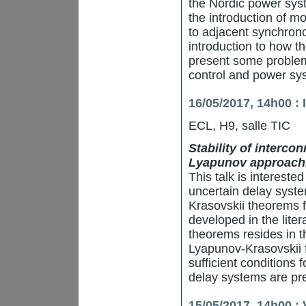
the Nordic power sys
the introduction of 
to adjacent synchrono
introduction to how t
present some problems
control and power sy
16/05/2017, 14h00 :
ECL, H9, salle TIC
Stability of interco
Lyapunov approach
This talk is intereste
uncertain delay syste
Krasovskii theorems f
developed in the liter
theorems resides in t
Lyapunov-Krasovskii 
sufficient conditions f
delay systems are pr
15/05/2017, 14h00 : 