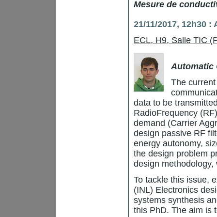
Mesure de conductiv
21/11/2017, 12h30 :
ECL, H9, Salle TIC (
Automatic 
The current
communicati
data to be transmitte
RadioFrequency (RF) s
demand (Carrier Aggr
design passive RF fil
energy autonomy, size
the design problem p
design methodology, w
To tackle this issue,
(INL) Electronics des
systems synthesis an
this PhD. The aim is 