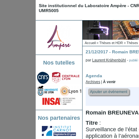
Site institutionnel du Laboratoire Ampère - CN
UMR5005
Accueil
>
Thèses et HDR
>
Thèses 
21/12/2017 - Romain BR
par
Laurent Krähenbühl
-
publié
Nos tutelles
Agenda
Archives
|
À venir
Ajouter un événement
Romain BREUNEVA
Nos partenaires
Titre
:
Surveillance de l’éta
application à l’aéron