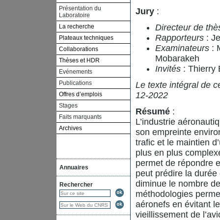
Présentation du
Jury
:
Laboratoire
Directeur de thè
La recherche
Rapporteurs
: J
Plateaux techniques
Examinateurs
: 
Collaborations
Mobarakeh
Thèses et HDR
Invités
: Thierry
Evénements
Publications
Le texte intégral de c
12-2022
Offres d’emplois
Stages
Résumé
:
Faits marquants
L’industrie aéronautiq
Archives
son empreinte enviro
trafic et le maintien
plus en plus complexe
permet de répondre en
Annuaires
peut prédire la durée 
diminue le nombre de 
Rechercher
méthodologies permet
aéronefs en évitant les
vieillissement de l’av