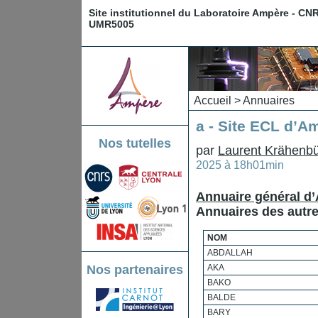
Site institutionnel du Laboratoire Ampère - CN
UMR5005
Accueil
>
Annuaires
a - Site ECL d’A
Nos tutelles
par
Laurent Krähenbü
2025 à 18h01min
Annuaire général d
Annuaires des autres
NOM
ABDALLAH
Nos partenaires
AKA
BAKO
BALDE
BARY