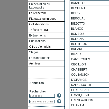
BATAILLOU
Présentation du
Laboratoire
BEGUERIE
La recherche
BELEY
BEROUAL
Plateaux techniques
BIZZOTTO
Collaborations
BLANCO
Thèses et HDR
BOMBOIS
Evénements
BORGNA
Publications
BOUTLEUX
Offres d’emplois
BREARD
Stages
BUZER
Faits marquants
CAIZERGUES
Archives
CECILLON
CHABBERT
COUTANSON
D’ORANGE
Annuaires
DARGHOUTHI
EL KHATTABI
Rechercher
FRANQUEVILLE
FRENEA-ROBIN
GHANAM