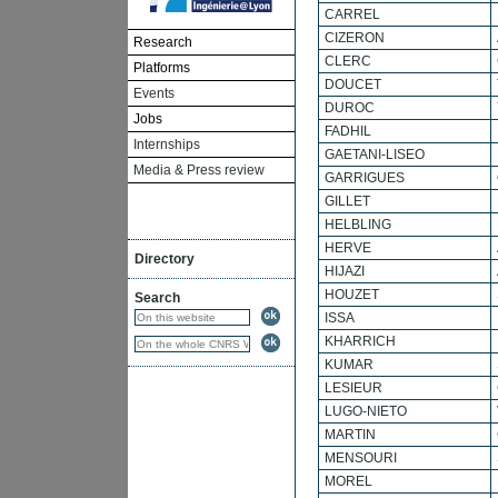
CARREL
CIZERON
Research
CLERC
Platforms
DOUCET
Events
DUROC
Jobs
FADHIL
Internships
GAETANI-LISEO
Media & Press review
GARRIGUES
GILLET
HELBLING
HERVE
Directory
HIJAZI
HOUZET
Search
ISSA
KHARRICH
KUMAR
LESIEUR
LUGO-NIETO
MARTIN
MENSOURI
MOREL