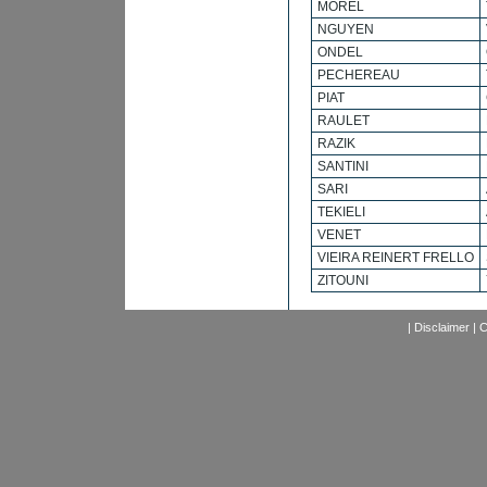
MOREL
NGUYEN
ONDEL
PECHEREAU
PIAT
RAULET
RAZIK
SANTINI
SARI
TEKIELI
VENET
VIEIRA REINERT FRELLO
ZITOUNI
|
Disclaimer
|
C