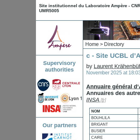
Site institutionnel du Laboratoire Ampère - CN
UMR5005
Home
>
Directory
c - Site UCBL d
Supervisory
by
Laurent Krähenbü
authorities
November 2025 at 18:0
Annuaire général d
Annuaires des autres
INSA
NOM
BOUHLILA
Our partners
BRIGANT
BUSIER
CAIRE