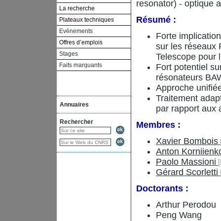
resonator) - optique 
La recherche
Résumé :
Plateaux techniques
Evénements
Forte implicatio
Offres d’emplois
sur les réseaux 
Stages
Telescope pour l
Faits marquants
Fort potentiel s
résonateurs BA
Approche unifiée
Traitement adapt
Annuaires
par rapport aux
Rechercher
Membres :
Xavier Bombois
Anton Korniienk
Paolo Massioni
Gérard Scorletti
Doctorants :
Arthur Perodou
Peng Wang