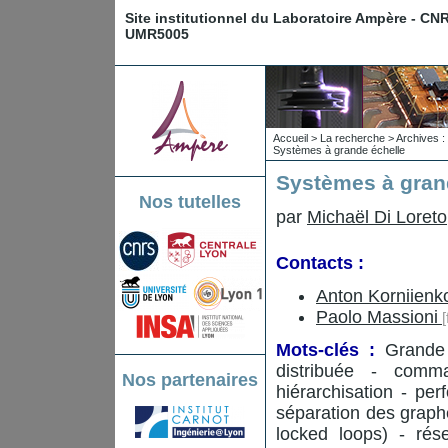
Site institutionnel du Laboratoire Ampère - CN
UMR5005
Accueil
>
La recherche
>
Archives : 
Systèmes à grande échelle
Systèmes à gran
Nos tutelles
par
Michaël Di Loreto
Contacts :
Anton Korniienk
Paolo Massioni
Mots-clés :
Grande 
distribuée - comma
Nos partenaires
hiérarchisation - per
séparation des graph
locked loops) - ré