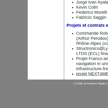
Jorge Ivan Ayal
Kevin Colin
Federico Morelli
Fabricio Saggin
Projets et contrats 
Commande Robust
(Arthur Perodou)
Rhône-Alpes (co
Structronics@Ly
LTDS (ECL) finan
Projet Franco-am
navigation in un
infrastructure-fr
projet NEXT4M
|
Crédits et mentions légales