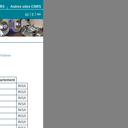
NRS
Autres sites CNRS
en
fr
no
7h59min
artement
INSA
INSA
INSA
INSA
INSA
INSA
INSA