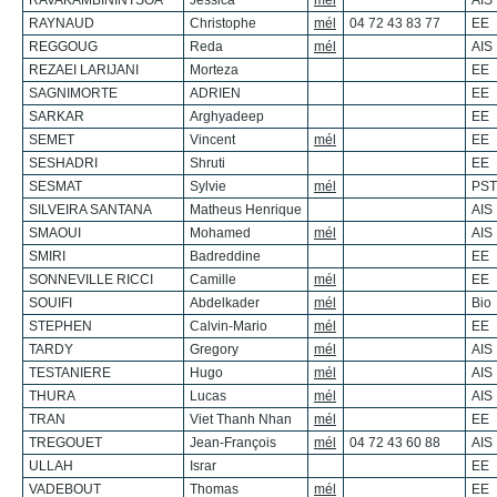
RAVAKAMBININTSOA
Jessica
mél
AIS
RAYNAUD
Christophe
mél
04 72 43 83 77
EE
REGGOUG
Reda
mél
AIS
REZAEI LARIJANI
Morteza
EE
SAGNIMORTE
ADRIEN
EE
SARKAR
Arghyadeep
EE
SEMET
Vincent
mél
EE
SESHADRI
Shruti
EE
SESMAT
Sylvie
mél
PST
SILVEIRA SANTANA
Matheus Henrique
AIS
SMAOUI
Mohamed
mél
AIS
SMIRI
Badreddine
EE
SONNEVILLE RICCI
Camille
mél
EE
SOUIFI
Abdelkader
mél
Bio
STEPHEN
Calvin-Mario
mél
EE
TARDY
Gregory
mél
AIS
TESTANIERE
Hugo
mél
AIS
THURA
Lucas
mél
AIS
TRAN
Viet Thanh Nhan
mél
EE
TREGOUET
Jean-François
mél
04 72 43 60 88
AIS
ULLAH
Israr
EE
VADEBOUT
Thomas
mél
EE