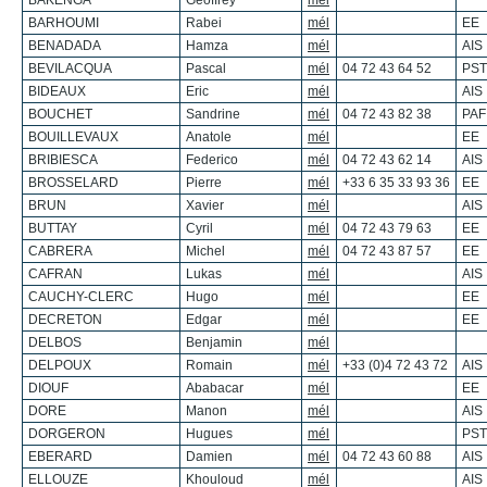
BAKENGA
Geoffrey
mél
BARHOUMI
Rabei
mél
EE
BENADADA
Hamza
mél
AIS
BEVILACQUA
Pascal
mél
04 72 43 64 52
PST
BIDEAUX
Eric
mél
AIS
BOUCHET
Sandrine
mél
04 72 43 82 38
PAF
BOUILLEVAUX
Anatole
mél
EE
BRIBIESCA
Federico
mél
04 72 43 62 14
AIS
BROSSELARD
Pierre
mél
+33 6 35 33 93 36
EE
BRUN
Xavier
mél
AIS
BUTTAY
Cyril
mél
04 72 43 79 63
EE
CABRERA
Michel
mél
04 72 43 87 57
EE
CAFRAN
Lukas
mél
AIS
CAUCHY-CLERC
Hugo
mél
EE
DECRETON
Edgar
mél
EE
DELBOS
Benjamin
mél
DELPOUX
Romain
mél
+33 (0)4 72 43 72
AIS
DIOUF
Ababacar
mél
EE
DORE
Manon
mél
AIS
DORGERON
Hugues
mél
PST
EBERARD
Damien
mél
04 72 43 60 88
AIS
ELLOUZE
Khouloud
mél
AIS