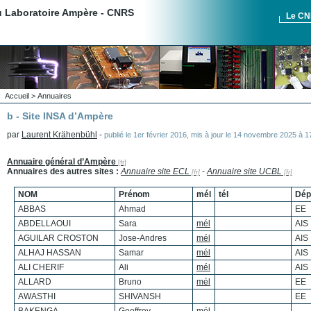
du Laboratoire Ampère - CNRS
Le C
Accueil
>
Annuaires
b - Site INSA d’Ampère
par
Laurent Krähenbühl
-
publié le
1er février 2016
,
mis à jour le
14 novembre 2025 à 1
Annuaire général d’Ampère
Annuaires des autres sites :
Annuaire site ECL
-
Annuaire site UCBL
NOM
Prénom
mél
tél
Dép
ABBAS
Ahmad
EE
ABDELLAOUI
Sara
mél
AIS
AGUILAR CROSTON
Jose-Andres
mél
AIS
ALHAJ HASSAN
Samar
mél
AIS
ALI CHERIF
Ali
mél
AIS
ALLARD
Bruno
mél
EE
AWASTHI
SHIVANSH
EE