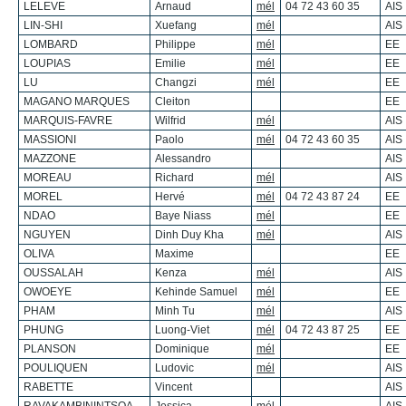
LELEVE
Arnaud
mél
04 72 43 60 35
AIS
LIN-SHI
Xuefang
mél
AIS
LOMBARD
Philippe
mél
EE
LOUPIAS
Emilie
mél
EE
LU
Changzi
mél
EE
MAGANO MARQUES
Cleiton
EE
MARQUIS-FAVRE
Wilfrid
mél
AIS
MASSIONI
Paolo
mél
04 72 43 60 35
AIS
MAZZONE
Alessandro
AIS
MOREAU
Richard
mél
AIS
MOREL
Hervé
mél
04 72 43 87 24
EE
NDAO
Baye Niass
mél
EE
NGUYEN
Dinh Duy Kha
mél
AIS
OLIVA
Maxime
EE
OUSSALAH
Kenza
mél
AIS
OWOEYE
Kehinde Samuel
mél
EE
PHAM
Minh Tu
mél
AIS
PHUNG
Luong-Viet
mél
04 72 43 87 25
EE
PLANSON
Dominique
mél
EE
POULIQUEN
Ludovic
mél
AIS
RABETTE
Vincent
AIS