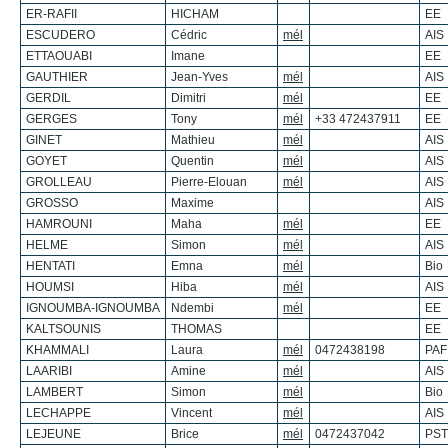
ER-RAFII
HICHAM
EE
ESCUDERO
Cédric
mél
AIS
ETTAOUABI
Imane
EE
GAUTHIER
Jean-Yves
mél
AIS
GERDIL
Dimitri
mél
EE
GERGES
Tony
mél
+33 472437911
EE
GINET
Mathieu
mél
AIS
GOYET
Quentin
mél
AIS
GROLLEAU
Pierre-Elouan
mél
AIS
GROSSO
Maxime
AIS
HAMROUNI
Maha
mél
EE
HELME
Simon
mél
AIS
HENTATI
Emna
mél
Bio
HOUMSI
Hiba
mél
AIS
IGNOUMBA-IGNOUMBA
Ndembi
mél
EE
KALTSOUNIS
THOMAS
EE
KHAMMALI
Laura
mél
0472438198
PAF
LAARIBI
Amine
mél
AIS
LAMBERT
Simon
mél
Bio
LECHAPPE
Vincent
mél
AIS
LEJEUNE
Brice
mél
0472437042
PST