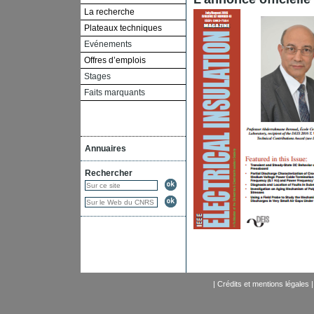
La recherche
Plateaux techniques
Evénements
Offres d’emplois
Stages
Faits marquants
Annuaires
Rechercher
|
Crédits et mentions légales