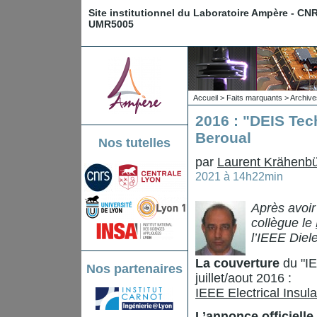
Site institutionnel du Laboratoire Ampère - CN
UMR5005
Accueil
>
Faits marquants
>
Archive
2016 : "DEIS Tec
Beroual
Nos tutelles
par
Laurent Krähenbü
2021 à 14h22min
Après avoi
collègue le
l’
IEEE Diele
La couverture
du "IE
Nos partenaires
juillet/aout 2016 :
IEEE Electrical Insul
L’annonce officielle 