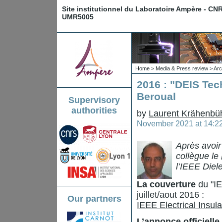
Site institutionnel du Laboratoire Ampère - CN
UMR5005
Home
>
Media & Press review
>
Arc
2016 : "DEIS Tec
Beroual
Supervisory
authorities
by
Laurent Krähenbü
November 2021 at 14:2
Après avoi
collègue le
l’
IEEE Diele
La couverture
du "IE
juillet/aout 2016 :
Our partners
IEEE Electrical Insul
L’annonce officielle 