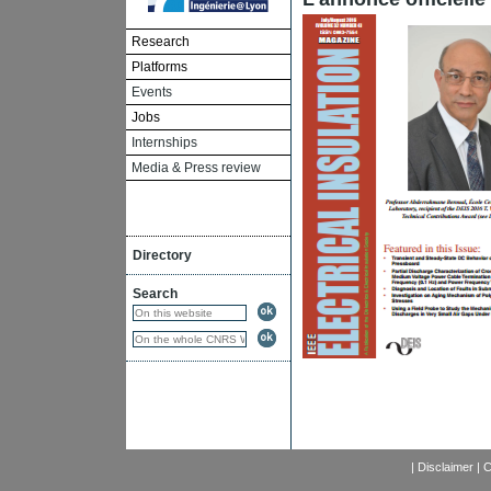
Research
Platforms
Events
Jobs
Internships
Media & Press review
Directory
Search
|
Disclaimer
|
C