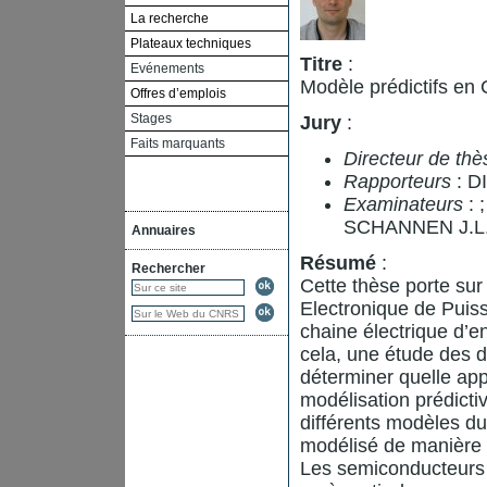
La recherche
Plateaux techniques
Titre
:
Evénements
Modèle prédictifs en
Offres d’emplois
Stages
Jury
:
Faits marquants
Directeur de thè
Rapporteurs
: D
Examinateurs
:
SCHANNEN J.L
Annuaires
Résumé
:
Rechercher
Cette thèse porte sur
Electronique de Puiss
chaine électrique d’e
cela, une étude des 
déterminer quelle app
modélisation prédicti
différents modèles du
modélisé de manière c
Les semiconducteurs 