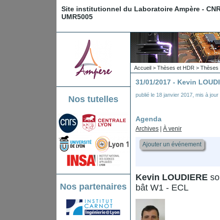
Site institutionnel du Laboratoire Ampère - CN
UMR5005
Accueil
>
Thèses et HDR
>
Thèses 
31/01/2017 - Kevin LOUD
publié le
18 janvier 2017
,
mis à jour
Nos tutelles
Agenda
Archives
|
À venir
Ajouter un événement
Kevin LOUDIERE
sou
Nos partenaires
bât W1 - ECL