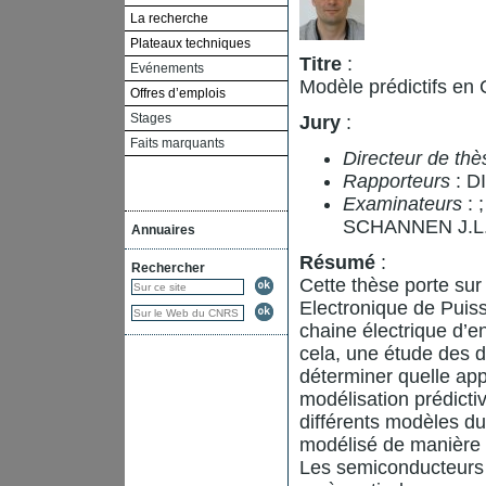
La recherche
Plateaux techniques
Titre
:
Evénements
Modèle prédictifs en
Offres d’emplois
Stages
Jury
:
Faits marquants
Directeur de thè
Rapporteurs
: D
Examinateurs
:
SCHANNEN J.L
Annuaires
Résumé
:
Rechercher
Cette thèse porte sur
Electronique de Puiss
chaine électrique d’e
cela, une étude des 
déterminer quelle app
modélisation prédicti
différents modèles du
modélisé de manière c
Les semiconducteurs 