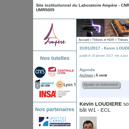
Site institutionnel du Laboratoire Ampère - CN
UMR5005
Accueil
>
Thèses et HDR
>
Thèses 
31/01/2017 - Kevin LOUD
publié le
18 janvier 2017
,
mis à jour
Nos tutelles
Agenda
Archives
|
À venir
Ajouter un événement
Kevin LOUDIERE
sou
Nos partenaires
bât W1 - ECL