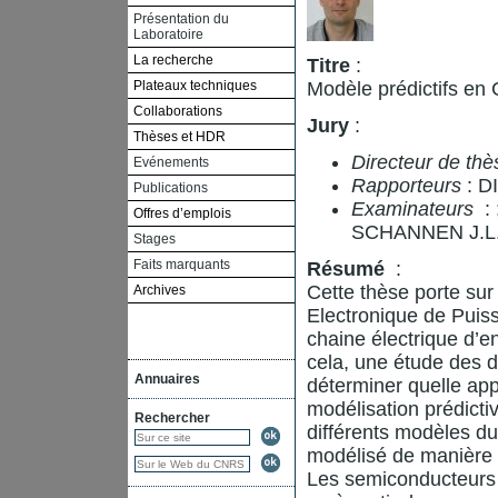
Présentation du
Laboratoire
La recherche
Titre
:
Plateaux techniques
Modèle prédictifs en
Collaborations
Jury
:
Thèses et HDR
Directeur de thè
Evénements
Rapporteurs
: D
Publications
Examinateurs
:
Offres d’emplois
SCHANNEN J.L
Stages
Faits marquants
Résumé
:
Cette thèse porte sur
Archives
Electronique de Puiss
chaine électrique d’e
cela, une étude des 
Annuaires
déterminer quelle app
modélisation prédicti
Rechercher
différents modèles du
modélisé de manière c
Les semiconducteurs 