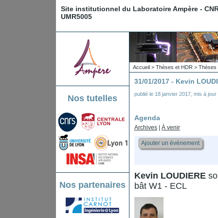
Site institutionnel du Laboratoire Ampère - CN
UMR5005
Accueil
>
Thèses et HDR
>
Thèses 
31/01/2017 - Kevin LOUD
publié le
18 janvier 2017
,
mis à jour
Nos tutelles
Agenda
Archives
|
À venir
Ajouter un événement
Kevin LOUDIERE
sou
Nos partenaires
bât W1 - ECL