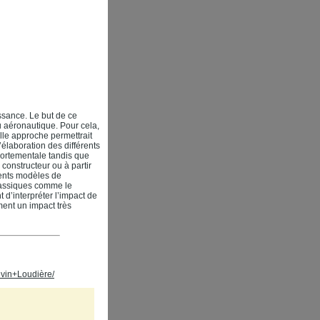
ssance. Le but de ce
u aéronautique. Pour cela,
le approche permettrait
’élaboration des différents
portementale tandis que
 constructeur ou à partir
rents modèles de
lassiques comme le
d’interpréter l’impact de
ent un impact très
évin+Loudière/