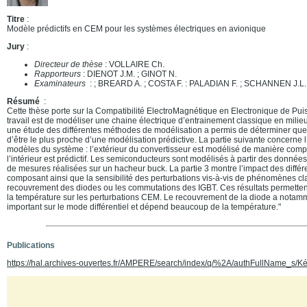
Titre
:
Modèle prédictifs en CEM pour les systèmes électriques en avionique
Jury
:
Directeur de thèse
: VOLLAIRE Ch.
Rapporteurs
: DIENOT J.M. ; GINOT N.
Examinateurs
: ; BREARD A. ; COSTA F. : PALADIAN F. ; SCHANNEN J.L.
Résumé
:
Cette thèse porte sur la Compatibilité ElectroMagnétique en Electronique de Pui
travail est de modéliser une chaine électrique d’entrainement classique en milie
une étude des différentes méthodes de modélisation a permis de déterminer quel
d’être le plus proche d’une modélisation prédictive. La partie suivante concerne l
modèles du système : l’extérieur du convertisseur est modélisé de manière com
l’intérieur est prédictif. Les semiconducteurs sont modélisés à partir des données
de mesures réalisées sur un hacheur buck. La partie 3 montre l’impact des diffé
composant ainsi que la sensibilité des perturbations vis-à-vis de phénomènes c
recouvrement des diodes ou les commutations des IGBT. Ces résultats permettent 
la température sur les perturbations CEM. Le recouvrement de la diode a notamm
important sur le mode différentiel et dépend beaucoup de la température."
Publications
https://hal.archives-ouvertes.fr/AMPERE/search/index/q/%2A/authFullName_s/K