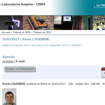
du Laboratoire Ampère - CNRS
Le C
Accueil
>
Thèses et HDR
>
Thèses en 2017
31/01/2017 - Kevin LOUDIERE
publié le
18 janvier 2017
,
mis à jour le
21 septembre 2017 à 17h35min
Agenda
Archives
|
À venir
Ajouter un événement
i
Kevin LOUDIERE
soutient sa thèse le 31/01/2017 - 10h - amphi 201 - bât W1 - 