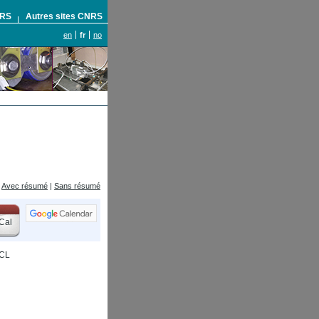
NRS
Autres sites CNRS
en
fr
no
Avec résumé
|
Sans résumé
Cal
ECL