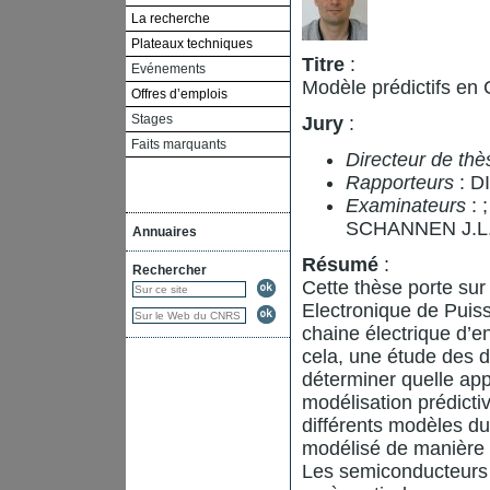
La recherche
Plateaux techniques
Titre
:
Evénements
Modèle prédictifs en
Offres d’emplois
Stages
Jury
:
Faits marquants
Directeur de thè
Rapporteurs
: D
Examinateurs
:
SCHANNEN J.L
Annuaires
Résumé
:
Rechercher
Cette thèse porte sur
Electronique de Puiss
chaine électrique d’e
cela, une étude des 
déterminer quelle app
modélisation prédicti
différents modèles du
modélisé de manière c
Les semiconducteurs 