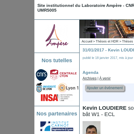
Site institutionnel du Laboratoire Ampère - CN
UMR5005
Accueil
>
Thèses et HDR
>
Thèses 
31/01/2017 - Kevin LOUD
publié le
18 janvier 2017
,
mis à jour
Nos tutelles
Agenda
Archives
|
À venir
Ajouter un événement
Kevin LOUDIERE
sou
Nos partenaires
bât W1 - ECL