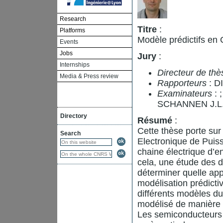
Research
Titre
:
Platforms
Modèle prédictifs en
Events
Jobs
Jury
:
Internships
Directeur de thè
Media & Press review
Rapporteurs
: D
Examinateurs
:
SCHANNEN J.L
Directory
Résumé
:
Cette thèse porte sur
Search
Electronique de Puiss
chaine électrique d’e
cela, une étude des 
déterminer quelle app
modélisation prédicti
différents modèles du
modélisé de manière c
Les semiconducteurs 