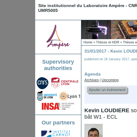
Site institutionnel du Laboratoire Ampère - CN
UMR5005
Home
>
Thèses et HDR
>
Thèses e
31/01/2017 - Kevin LOUD
published on
18 January 2017
,
upd
Supervisory
authorities
Agenda
Archives
|
Upcoming
Ajouter un événement
Kevin LOUDIERE
sou
bât W1 - ECL
Our partners