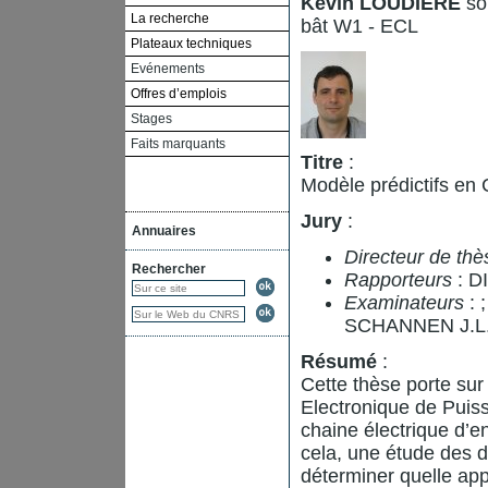
Kevin LOUDIERE
sou
La recherche
bât W1 - ECL
Plateaux techniques
Evénements
Offres d’emplois
Stages
Faits marquants
Titre
:
Modèle prédictifs en
Jury
:
Annuaires
Directeur de thè
Rechercher
Rapporteurs
: D
Examinateurs
:
SCHANNEN J.L
Résumé
:
Cette thèse porte sur
Electronique de Puiss
chaine électrique d’e
cela, une étude des 
déterminer quelle app