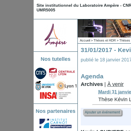
Site institutionnel du Laboratoire Ampère - CN
UMR5005
Accueil
>
Thèses et HDR
>
Thèses 
31/01/2017 - Ke
Nos tutelles
publié le
18 janvier 201
Agenda
Archives
|
À venir
Mardi 31 janvi
Thèse Kévin
Nos partenaires
Ajouter un événement