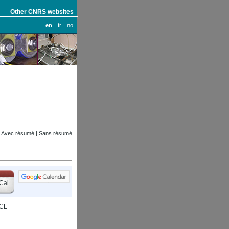
S
Other CNRS websites
en
fr
no
Avec résumé
|
Sans résumé
Cal
ECL