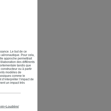
ssance. Le but de ce
u aéronautique. Pour cela,
le approche permettrait
’élaboration des différents
portementale tandis que
 constructeur ou à partir
rents modèles de
lassiques comme le
d’interpréter l’impact de
ent un impact très
évin+Loudière/