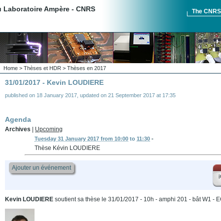
du Laboratoire Ampère - CNRS
The CNR
Home
>
Thèses et HDR
>
Thèses en 2017
31/01/2017 - Kevin LOUDIERE
published on
18 January 2017
,
updated on
21 September 2017 at 17:35
Agenda
Archives
|
Upcoming
-
Tuesday 31 January 2017 from 10:00
to
11:30
Thèse Kévin LOUDIERE
Ajouter un événement
i
Kevin LOUDIERE
soutient sa thèse le 31/01/2017 - 10h - amphi 201 - bât W1 - 