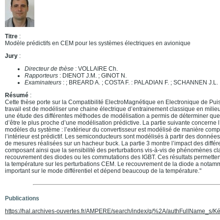
Titre
:
Modèle prédictifs en CEM pour les systèmes électriques en avionique
Jury
:
Directeur de thèse
: VOLLAIRE Ch.
Rapporteurs
: DIENOT J.M. ; GINOT N.
Examinateurs
: ; BREARD A. ; COSTA F. : PALADIAN F. ; SCHANNEN J.L.
Résumé
:
Cette thèse porte sur la Compatibilité ElectroMagnétique en Electronique de Pui
travail est de modéliser une chaine électrique d’entrainement classique en milie
une étude des différentes méthodes de modélisation a permis de déterminer quel
d’être le plus proche d’une modélisation prédictive. La partie suivante concerne l
modèles du système : l’extérieur du convertisseur est modélisé de manière com
l’intérieur est prédictif. Les semiconducteurs sont modélisés à partir des données
de mesures réalisées sur un hacheur buck. La partie 3 montre l’impact des diffé
composant ainsi que la sensibilité des perturbations vis-à-vis de phénomènes c
recouvrement des diodes ou les commutations des IGBT. Ces résultats permettent 
la température sur les perturbations CEM. Le recouvrement de la diode a notamm
important sur le mode différentiel et dépend beaucoup de la température."
Publications
https://hal.archives-ouvertes.fr/AMPERE/search/index/q/%2A/authFullName_s/K