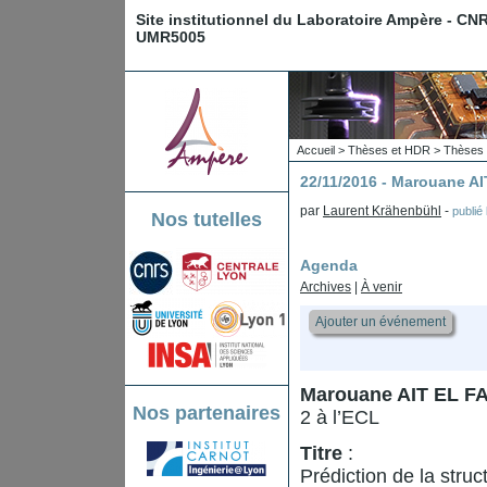
Site institutionnel du Laboratoire Ampère - CN
UMR5005
Accueil
>
Thèses et HDR
>
Thèses 
22/11/2016 - Marouane A
par
Laurent Krähenbühl
-
publié
Nos tutelles
Agenda
Archives
|
À venir
Ajouter un événement
Marouane AIT EL F
Nos partenaires
2 à l’ECL
Titre
:
Prédiction de la struc