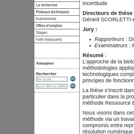
incertitude
La recherche
Plateaux techniques
Directeurs de thèse 
Gérard SCORLETTI 
Evénements
Offres d’emplois
Jury :
Stages
Rapporteurs
: 
Faits marquants
Examinateurs
: 
Résumé
:
L’approche de la biol
Annuaires
méthodologies appliq
technologiques comple
Rechercher
principes de fonctio
La thèse s’inscrit da
particulier dans la p
méthode Ressource B
Nous visons dans cett
méthode via un travai
compromis entre repré
résolution numérique 