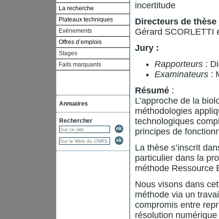
incertitude
La recherche
Plateaux techniques
Directeurs de thèse 
Gérard SCORLETTI 
Evénements
Offres d’emplois
Jury :
Stages
Rapporteurs
: 
Faits marquants
Examinateurs
: 
Résumé
:
L’approche de la biol
Annuaires
méthodologies appliq
technologiques comple
Rechercher
principes de fonctio
La thèse s’inscrit da
particulier dans la p
méthode Ressource B
Nous visons dans cett
méthode via un travai
compromis entre repré
résolution numérique 