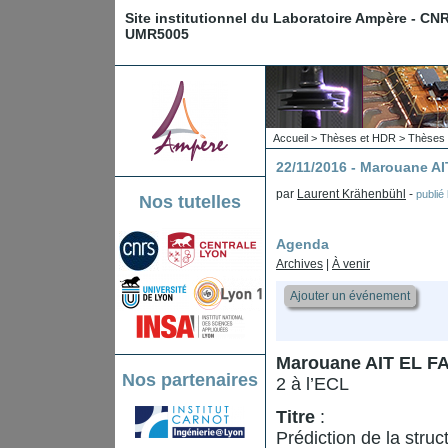
Site institutionnel du Laboratoire Ampère - CN
UMR5005
Accueil
>
Thèses et HDR
>
Thèses 
22/11/2016 - Marouane A
par
Laurent Krähenbühl
-
publié
Nos tutelles
Agenda
Archives
|
À venir
Ajouter un événement
Marouane AIT EL F
Nos partenaires
2 à l’ECL
Titre
:
Prédiction de la struc