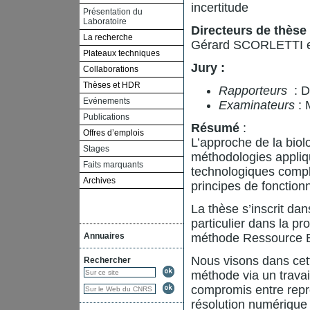
incertitude
Présentation du
Laboratoire
Directeurs de thèse 
La recherche
Gérard SCORLETTI 
Plateaux techniques
Jury :
Collaborations
Thèses et HDR
Rapporteurs
: 
Evénements
Examinateurs
: 
Publications
Résumé
:
Offres d’emplois
L’approche de la biol
Stages
méthodologies appliq
Faits marquants
technologiques comple
Archives
principes de fonctio
La thèse s’inscrit da
particulier dans la p
Annuaires
méthode Ressource B
Nous visons dans cett
Rechercher
méthode via un travai
compromis entre repré
résolution numérique 