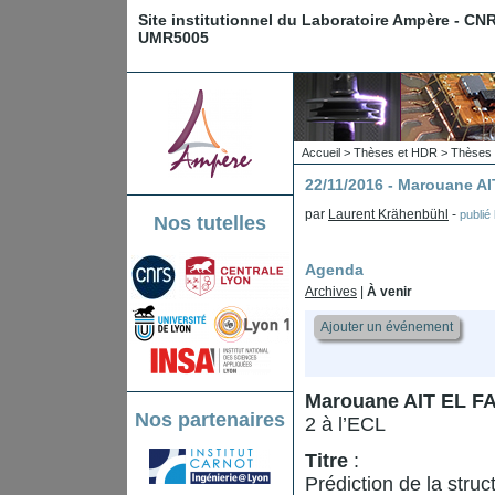
Site institutionnel du Laboratoire Ampère - CN
UMR5005
Accueil
>
Thèses et HDR
>
Thèses 
22/11/2016 - Marouane A
par
Laurent Krähenbühl
-
publié
Nos tutelles
Agenda
Archives
|
À venir
Ajouter un événement
Marouane AIT EL F
Nos partenaires
2 à l’ECL
Titre
:
Prédiction de la struc