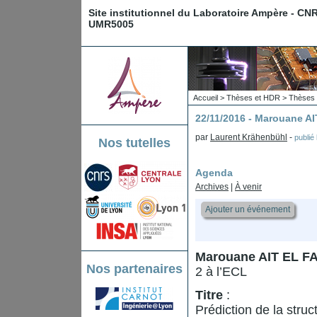
Site institutionnel du Laboratoire Ampère - CN
UMR5005
Accueil
>
Thèses et HDR
>
Thèses 
22/11/2016 - Marouane A
par
Laurent Krähenbühl
-
publié
Nos tutelles
Agenda
Archives
|
À venir
Ajouter un événement
Marouane AIT EL F
Nos partenaires
2 à l’ECL
Titre
:
Prédiction de la struc