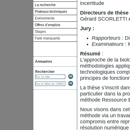
incertitude
La recherche
Plateaux techniques
Directeurs de thèse 
Gérard SCORLETTI 
Evénements
Offres d’emplois
Jury :
Stages
Rapporteurs
: 
Faits marquants
Examinateurs
: 
Résumé
:
L’approche de la biol
Annuaires
méthodologies appliq
technologiques comple
Rechercher
principes de fonctio
La thèse s’inscrit da
particulier dans la p
méthode Ressource B
Nous visons dans cett
méthode via un travai
compromis entre repré
résolution numérique 