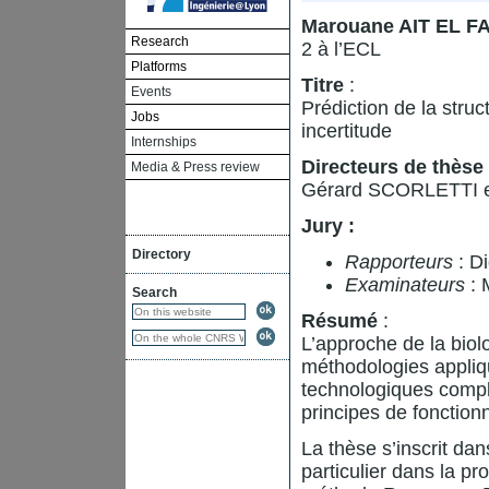
Marouane AIT EL F
Research
2 à l’ECL
Platforms
Titre
:
Events
Prédiction de la struc
Jobs
incertitude
Internships
Directeurs de thèse 
Media & Press review
Gérard SCORLETTI 
Jury :
Directory
Rapporteurs
: 
Examinateurs
: 
Search
Résumé
:
L’approche de la biol
méthodologies appliq
technologiques comple
principes de fonctio
La thèse s’inscrit da
particulier dans la p