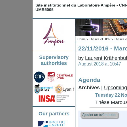
Site institutionnel du Laboratoire Ampère - CN
UMR5005
Home
>
Thèses et HDR
>
Thèses e
22/11/2016 - Ma
Supervisory
by
Laurent Krähenbü
authorities
August 2018 at 10:47
Agenda
Archives
|
Upcoming
Tuesday 22 No
Thèse Marou
Our partners
Ajouter un événement